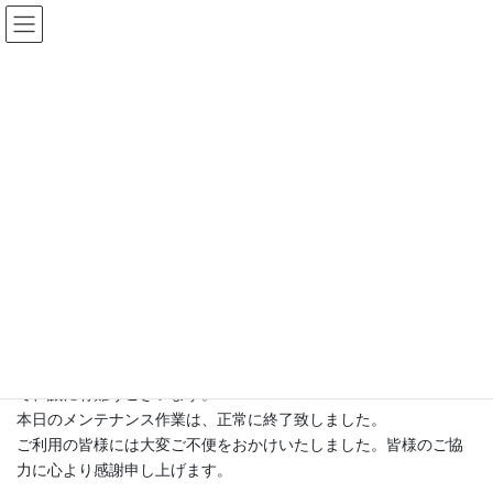
コ
ナ
ン
ビ
テ
ゲ
ン
ー
メンテナンス情報
ツ
シ
へ
ョ
ス
ン
HOME
メンテナンス情報
坂本地区メンテナンス20230120（終了）
キ
に
ッ
移
プ
動
2023年1月20日
/ 最終更新日時 :
2023年10月26日
システム管理者
坂本地区メンテナンス
20230120（終了）
平素は、八代市ケーブルテレビのサービスをご利用いただきまし
て、誠に有難うございます。
本日のメンテナンス作業は、正常に終了致しました。
ご利用の皆様には大変ご不便をおかけいたしました。皆様のご協
力に心より感謝申し上げます。