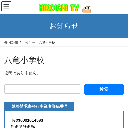
コ
ナ
ン
ビ
テ
ゲ
ン
ー
お知らせ
ツ
シ
へ
ョ
ス
ン
HOME
お知らせ
八竜小学校
キ
に
ッ
移
プ
動
八竜小学校
投稿はありません。
適格請求書発行事業者登録番号
T6330001014563
氏名又は名称：