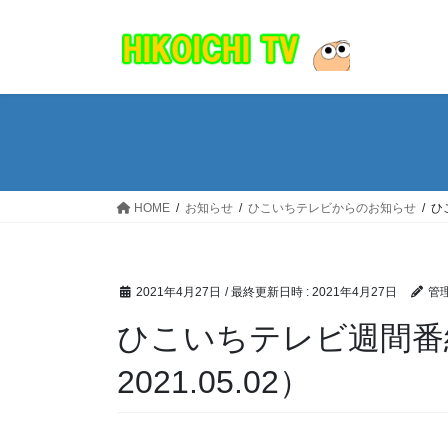
コ
ナ
ン
ビ
テ
ゲ
ン
ー
ツ
シ
へ
ョ
ス
ン
キ
に
ッ
移
HOME
お知らせ
ひこいちテレビからのお知らせ
ひ
プ
動
2021年4月27日
/ 最終更新日時 :
2021年4月27日
管
ひこいちテレビ週間番組表
2021.05.02）