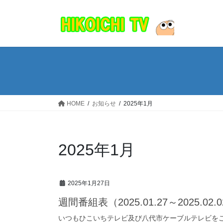
コ
ナ
ン
ビ
テ
ゲ
ン
ー
ツ
シ
へ
ョ
ス
ン
キ
に
ッ
移
HOME
お知らせ
2025年1月
プ
動
2025年1月
2025年1月27日
週間番組表（2025.01.27～2025.02.
いつもひこいちテレビ及び八代市ケーブルテレビを