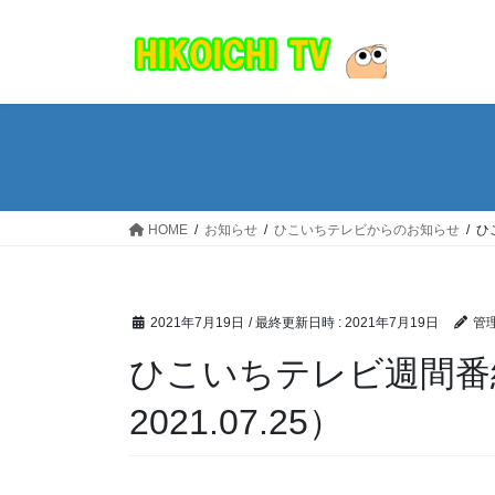
コ
ナ
ン
ビ
テ
ゲ
ン
ー
ツ
シ
へ
ョ
ス
ン
キ
に
ッ
移
HOME
お知らせ
ひこいちテレビからのお知らせ
ひ
プ
動
2021年7月19日
/ 最終更新日時 :
2021年7月19日
管
ひこいちテレビ週間番組表
2021.07.25）