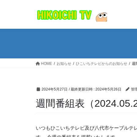
コ
ナ
ン
ビ
テ
ゲ
ン
ー
ツ
シ
へ
ョ
ス
ン
キ
に
ッ
移
HOME
お知らせ
ひこいちテレビからのお知らせ
週間
プ
動
2024年5月27日
/ 最終更新日時 :
2024年5月26日
管
週間番組表（2024.05.2
いつもひこいちテレビ及び八代市ケーブルテ