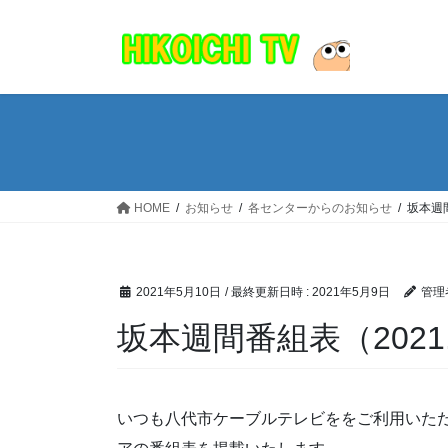
コ
ナ
ン
ビ
テ
ゲ
ン
ー
ツ
シ
へ
ョ
ス
ン
キ
に
ッ
移
HOME
お知らせ
各センターからのお知らせ
坂本週間番
プ
動
2021年5月10日
/ 最終更新日時 :
2021年5月9日
管理
坂本週間番組表（2021.05
いつも八代市ケーブルテレビををご利用いただ