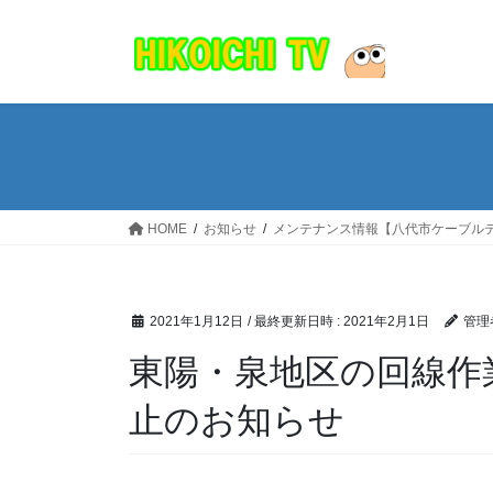
コ
ナ
ン
ビ
テ
ゲ
ン
ー
ツ
シ
へ
ョ
ス
ン
キ
に
ッ
移
HOME
お知らせ
メンテナンス情報【八代市ケーブル
プ
動
2021年1月12日
/ 最終更新日時 :
2021年2月1日
管理
東陽・泉地区の回線作
止のお知らせ