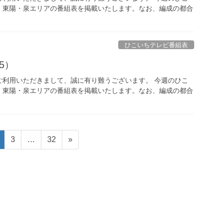
、東陽・泉エリアの番組表を掲載いたします。なお、編成の都合
ひこいちテレビ番組表
15）
ご利用いただきまして、誠に有り難うございます。 今週のひこ
、東陽・泉エリアの番組表を掲載いたします。なお、編成の都合
固
固
固
3
…
32
»
定
定
定
ペ
ペ
ペ
ー
ー
ー
ジ
ジ
ジ