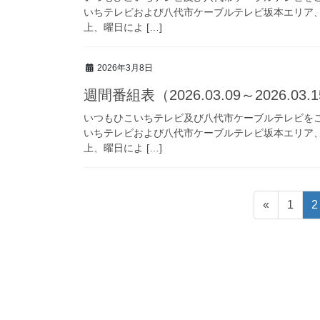
いちテレビおよび八代市ケーブルテレビ坂本エリア
上、曜日によ […]
2026年3月8日
週間番組表（2026.03.09～2026.03.
いつもひこいちテレビ及び八代市ケーブルテレビを
いちテレビおよび八代市ケーブルテレビ坂本エリア
上、曜日によ […]
投
固
«
1
2
稿
定
ペ
の
ー
ペ
ジ
ー