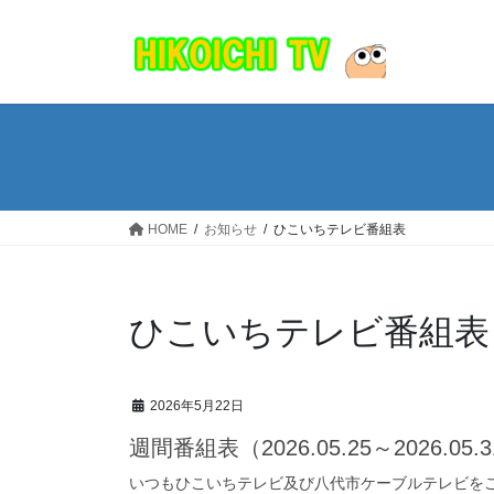
コ
ナ
ン
ビ
テ
ゲ
ン
ー
ツ
シ
へ
ョ
ス
ン
キ
に
ッ
移
HOME
お知らせ
ひこいちテレビ番組表
プ
動
ひこいちテレビ番組表
2026年5月22日
週間番組表（2026.05.25～2026.05.
いつもひこいちテレビ及び八代市ケーブルテレビを