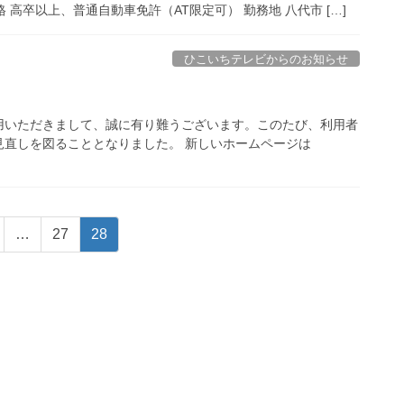
 高卒以上、普通自動車免許（AT限定可） 勤務地 八代市 […]
ひこいちテレビからのお知らせ
用いただきまして、誠に有り難うございます。このたび、利用者
見直しを図ることとなりました。 新しいホームページは
固
固
…
27
28
定
定
ペ
ペ
ー
ー
ジ
ジ