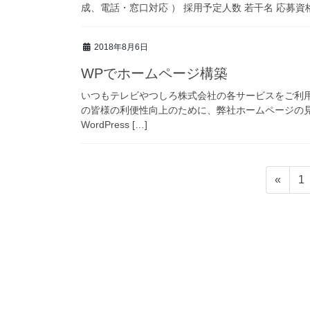
成、電話・窓口対応 ） 採用予定人数 若干名 応募資格
2018年8月6日
WPでホームページ構築
いつもテレビやつしろ株式会社の各サービスをご利
の皆様の利便性向上のために、弊社ホームページの
WordPress […]
投
固
«
1
稿
定
ペ
の
ー
ペ
ジ
ー
ジ