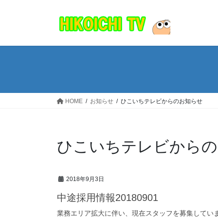
コ
ナ
ン
ビ
テ
ゲ
ン
ー
ツ
シ
へ
ョ
ス
ン
キ
に
ッ
移
HOME
お知らせ
ひこいちテレビからのお知らせ
プ
動
ひこいちテレビからの
2018年9月3日
中途採用情報20180901
業務エリア拡大に伴い、現在スタッフを募集していま