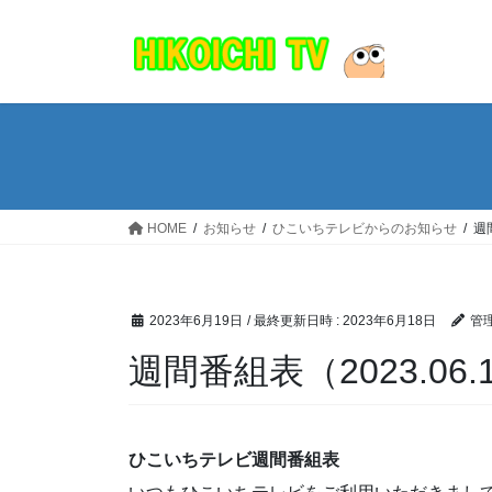
コ
ナ
ン
ビ
テ
ゲ
ン
ー
ツ
シ
へ
ョ
ス
ン
キ
に
ッ
移
HOME
お知らせ
ひこいちテレビからのお知らせ
週間
プ
動
2023年6月19日
/ 最終更新日時 :
2023年6月18日
管
週間番組表（2023.06.1
ひこいちテレビ週間番組表