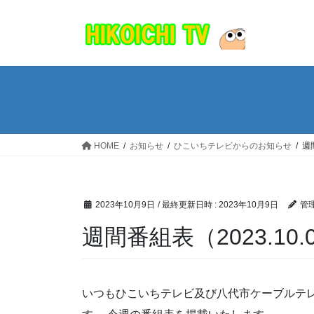
コ
ナ
ン
ビ
テ
ゲ
ン
ー
ツ
シ
へ
ョ
ス
ン
キ
に
ッ
移
HOME
お知らせ
ひこいちテレビからのお知らせ
週間
プ
動
2023年10月9日
/ 最終更新日時 :
2023年10月9日
管
週間番組表（2023.10.0
いつもひこいちテレビ及び八代市ケーブルテ