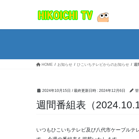
コ
ナ
ン
ビ
テ
ゲ
ン
ー
ツ
シ
へ
ョ
ス
ン
キ
に
ッ
移
HOME
お知らせ
ひこいちテレビからのお知らせ
週間
プ
動
2024年10月15日
/ 最終更新日時 :
2024年12月6日
管
週間番組表（2024.10.1
いつもひこいちテレビ及び八代市ケーブルテ