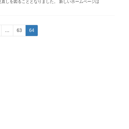
見直しを図ることとなりました。 新しいホームページは
固
固
…
63
64
定
定
ペ
ペ
ー
ー
ジ
ジ