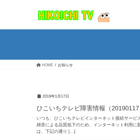
コ
ナ
ン
ビ
テ
ゲ
ン
ー
ツ
シ
へ
ョ
ス
ン
キ
に
ッ
移
HOME
お知らせ
プ
動
2019年1月17日
ひこいちテレビ障害情報（2019011
いつも、ひこいちテレビインターネット接続サービ
雑音による品質低下のため、インターネット利用に
は、下記の通り […]