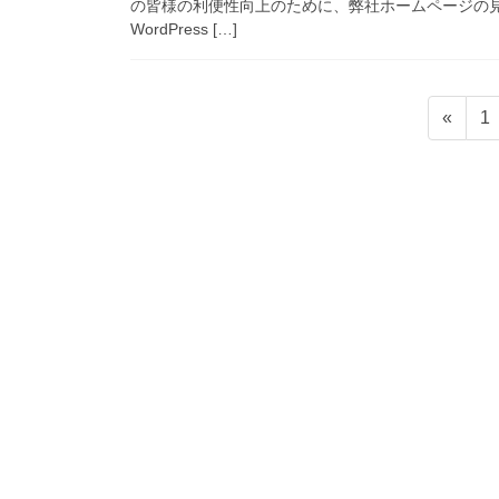
の皆様の利便性向上のために、弊社ホームページの
WordPress […]
投
固
«
1
稿
定
ペ
の
ー
ペ
ジ
ー
ジ
送
り