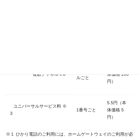
1番号ごと
体価格 100
ール
円）
110円（本
追加番号※7
1番号ごと
体価格 100
円）
220円（本
1チャンネ
複数チャネル※8
体価格 200
ルごと
円）
5.5円（本
ユニバーサルサービス料 ※
1番号ごと
体価格 5
３
円）
※１ ひかり電話のご利用には、ホームゲートウェイのご利用が必