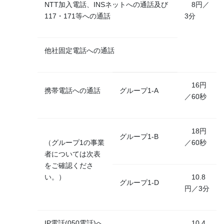
NTT加⼊電話、INSネットへの通話及び
8円／
117・171等への通話
3分
他社固定電話への通話
16円
携帯電話への通話
グループ1-A
／60秒
18円
グループ1-B
（グループ1の事業
／60秒
者については次表
をご確認くださ
い。）
10.8
グループ1-D
円／3分
IP電話(050電話)へ
10.4